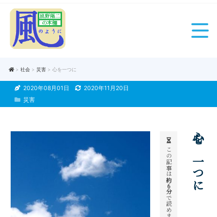
>
社会
>
災害
> 心を一つに
2020年08月01日
2020年11月20日
災害
心を一つに
この記事は
約
6
分
で読めます。