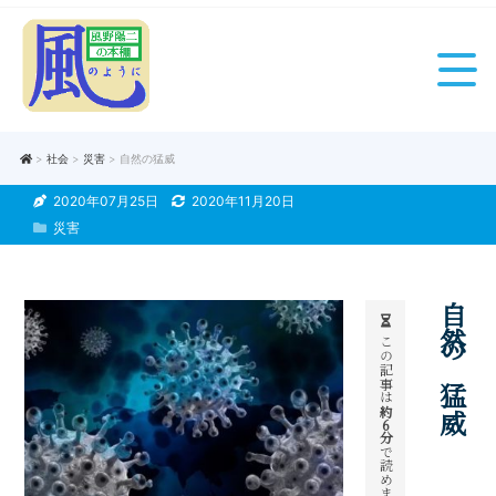
>
社会
>
災害
> 自然の猛威
2020年07月25日
2020年11月20日
災害
自然の猛威
この記事は
約
6
分
で読めます。