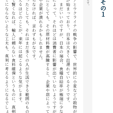
な価値観では食べ物を見なくなるでしょう。
それでも、国民がそれで賢くなれば、輸入に頼らない食料確保というものに、真剣に目を向けるようになるでしょう。
しかし、その範囲を超えるほどのことが、来年には起こるような気がします。
今は多少の値上げがあったとしても、それはまだ多くの人が生活できる範囲のものです。
お金を積んでも手に入らなければ、言わずもがなです。
そうなると、多くの店や企業が潰れるかもしれません。
また、何とか手に入ったとしても、その原材料費が高騰すると、企業や店によっては、それを仕入れることができなくなるでしょう。
今のところ、企業努力によって、それほどは消費者に影響が出ていないようですが、お金を積んでも必要な物が手に入らない状況になれば、どうにもなりません。
自給自足ができる国は、まだいいのですが、日本の場合、食糧自給率が極端に少なく、多くの食料を外国からの輸入に頼っているのが現状です。
世界中で食料の争奪戦が始まっており、日本は大きく出遅れているそうです。
異常気象に加え、ロシアとウクライナの戦争の影響で、世界的に小麦などの穀物が不足しています。