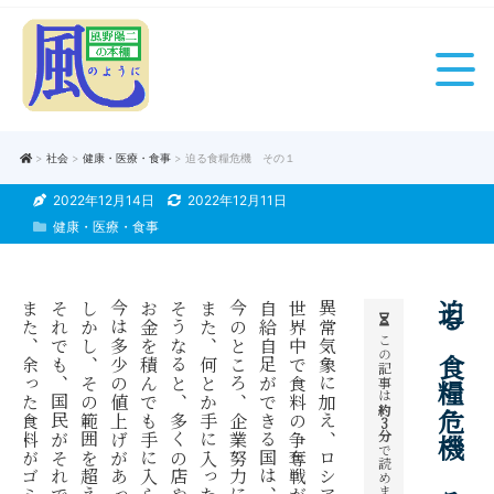
>
社会
>
健康・医療・食事
> 迫る食糧危機 その１
2022年12月14日
2022年12月11日
健康・医療・食事
迫る食糧危機 その１
この記事は
約
3
分
で読めます。